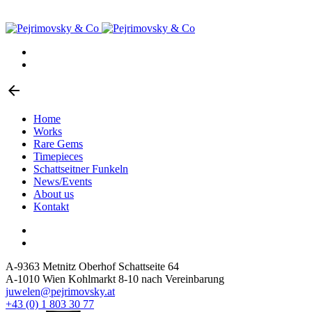
arrow_back
Home
Works
Rare Gems
Timepieces
Schattseitner Funkeln
News/Events
About us
Kontakt
A-9363 Metnitz Oberhof Schattseite 64
A-1010 Wien Kohlmarkt 8-10 nach Vereinbarung
juwelen@pejrimovsky.at
+43 (0) 1 803 30 77