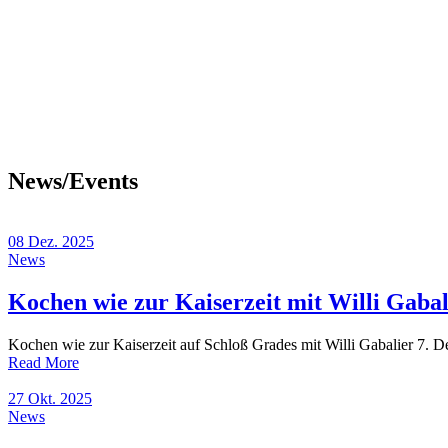
News/Events
08 Dez. 2025
News
Kochen wie zur Kaiserzeit mit Willi Gabal
Kochen wie zur Kaiserzeit auf Schloß Grades mit Willi Gabalier 7.
about
Read More
Kochen
wie
27 Okt. 2025
zur
News
Kaiserzeit