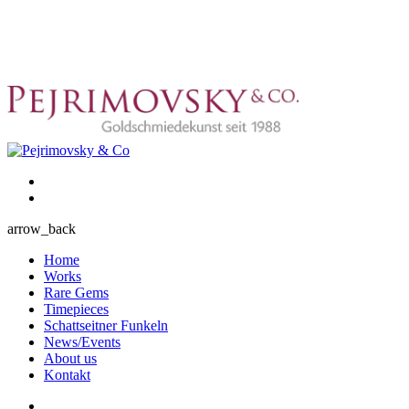
arrow_back
Home
Works
Rare Gems
Timepieces
Schattseitner Funkeln
News/Events
About us
Kontakt